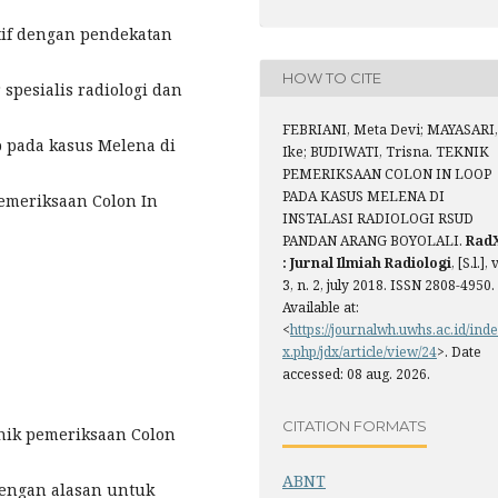
ptif dengan pendekatan
HOW TO CITE
 spesialis radiologi dan
FEBRIANI, Meta Devi; MAYASARI,
 pada kasus Melena di
Ike; BUDIWATI, Trisna. TEKNIK
PEMERIKSAAN COLON IN LOOP
PADA KASUS MELENA DI
pemeriksaan Colon In
INSTALASI RADIOLOGI RSUD
PANDAN ARANG BOYOLALI.
Rad
: Jurnal Ilmiah Radiologi
, [S.l.], v
3, n. 2, july 2018. ISSN 2808-4950.
Available at:
<
https://journalwh.uwhs.ac.id/inde
x.php/jdx/article/view/24
>. Date
accessed: 08 aug. 2026.
CITATION FORMATS
nik pemeriksaan Colon
ABNT
dengan alasan untuk