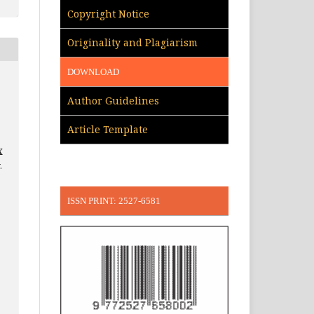
Copyright Notice
Originality and Plagiarism
DOWNLOAD
Author Guidelines
Article Template
X
.
ISSN PRINT: 2527-6581