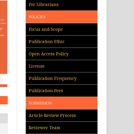
For Librarians
POLICIES
Focus and Scope
Publication Ethic
Open Access Policy
License
Publication Frequency
Publication Fees
SUBMISSION
Article Review Process
Reviewer Team