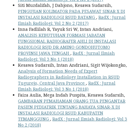
Siti Muzdalifah, J Dahjono, Kesawa Sudarsih,
PENGUJIAN KOLIMATOR PADA PESAWAT SINAR X DI
INSTALASI RADIOLOGI RSUD BATANG
,
RadX : Jurnal
Ilmiah Radiologi: Vol 2 No 2 (2017)
Inna Fadlilah R, Yayuk Sri W, Intan Andriani,
ANALISIS KEBUTUHAN FORMASI JABATAN
FUNGSIONAL RADIOGRAFER AHLI DI INSTALASI
RADIOLOGI RSJD DR AMINO GONDOHUTOMO
PROVINSI JAWA TENGAH
,
RadX : Jurnal Ilmiah
Radiologi: Vol 3 No 1 (2018)
Kesawa Sudarsih, Intan Andriani, Sigit Wijokongko,
Analysis of Formation Needs of Expert
Radiographers in Radiology Installation in RSUD
Tugurejo, Central Java Province
,
RadX : Jurnal
Ilmiah Radiologi: Vol 3 No 1 (2018)
Faiza Aulia, Mega Indah Puspita, Kesawa Sudarsih,
GAMBARAN PEMAHAMAN ORANG TUA PENGANTAR
PASIEN PEDIATRIK TENTANG BAHAYA SINAR-X DI
INSTALASI RADIOLOGI RSUD KABUPATEN
TEMANGGUNG
,
RadX : Jurnal Ilmiah Radiologi: Vol 3
No 2 (2018)