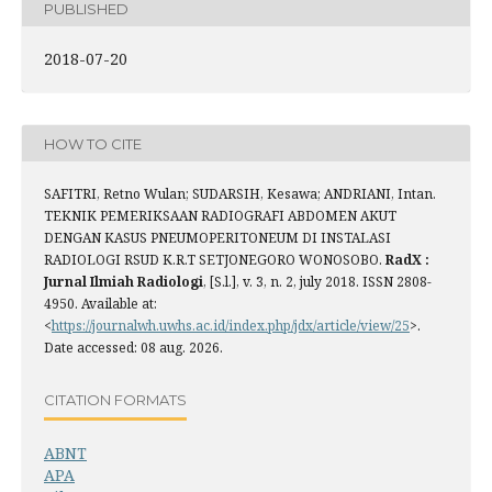
PUBLISHED
2018-07-20
HOW TO CITE
SAFITRI, Retno Wulan; SUDARSIH, Kesawa; ANDRIANI, Intan.
TEKNIK PEMERIKSAAN RADIOGRAFI ABDOMEN AKUT
DENGAN KASUS PNEUMOPERITONEUM DI INSTALASI
RADIOLOGI RSUD K.R.T SETJONEGORO WONOSOBO.
RadX :
Jurnal Ilmiah Radiologi
, [S.l.], v. 3, n. 2, july 2018. ISSN 2808-
4950. Available at:
<
https://journalwh.uwhs.ac.id/index.php/jdx/article/view/25
>.
Date accessed: 08 aug. 2026.
CITATION FORMATS
ABNT
APA