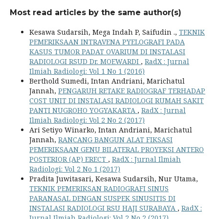
Most read articles by the same author(s)
Kesawa Sudarsih, Mega Indah P, Saifudin .,
TEKNIK
PEMERIKSAAN INTRAVENA PYELOGRAFI PADA
KASUS TUMOR PADAT OVARIUM DI INSTALASI
RADIOLOGI RSUD Dr. MOEWARDI
,
RadX : Jurnal
Ilmiah Radiologi: Vol 1 No 1 (2016)
Berthold Sumedi, Intan Andriani, Marichatul
Jannah,
PENGARUH RETAKE RADIOGRAF TERHADAP
COST UNIT DI INSTALASI RADIOLOGI RUMAH SAKIT
PANTI NUGROHO YOGYAKARTA
,
RadX : Jurnal
Ilmiah Radiologi: Vol 2 No 2 (2017)
Ari Setiyo Winarko, Intan Andriani, Marichatul
Jannah,
RANCANG BANGUN ALAT FIKSASI
PEMERIKSAAN GENU BILATERAL PROYEKSI ANTERO
POSTERIOR (AP) ERECT
,
RadX : Jurnal Ilmiah
Radiologi: Vol 2 No 1 (2017)
Pradita Juwitasari, Kesawa Sudarsih, Nur Utama,
TEKNIK PEMERIKSAN RADIOGRAFI SINUS
PARANASAL DENGAN SUSPEK SINUSITIS DI
INSTALASI RADIOLOGI RSU HAJI SURABAYA
,
RadX :
Jurnal Ilmiah Radiologi: Vol 2 No 2 (2017)